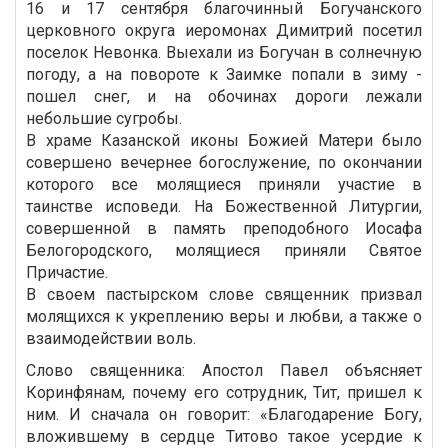
16 и 17 сентября благочинный Богучанского
церковного округа иеромонах Димитрий посетил
поселок Невонка. Выехали из Богучан в солнечную
погоду, а на повороте к Заимке попали в зиму -
пошел снег, и на обочинах дороги лежали
небольшие сугробы.
В храме Казанской иконы Божией Матери было
совершено вечернее богослужение, по окончании
которого все молящиеся приняли участие в
таинстве исповеди. На Божественной Литургии,
совершенной в память преподобного Иосафа
Белогородского, молящиеся приняли Святое
Причастие.
В своем пастырском слове священник призвал
молящихся к укреплению веры и любви, а также о
взаимодействии воль.
Слово священника:
Апостол Павел объясняет
Коринфянам, почему его сотрудник, Тит, пришел к
ним. И сначала он говорит: «Благодарение Богу,
вложившему в сердце Титово такое усердие к