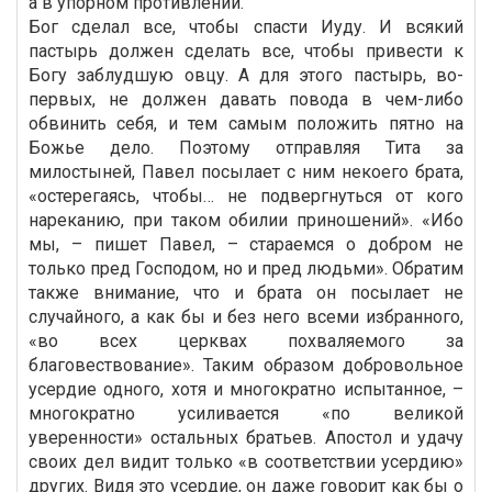
а в упорном противлении.
Бог сделал все, чтобы спасти Иуду. И всякий
пастырь должен сделать все, чтобы привести к
Богу заблудшую овцу. А для этого пастырь, во-
первых, не должен давать повода в чем-либо
обвинить себя, и тем самым положить пятно на
Божье дело. Поэтому отправляя Тита за
милостыней, Павел посылает с ним некоего брата,
«остерегаясь, чтобы… не подвергнуться от кого
нареканию, при таком обилии приношений». «Ибо
мы, – пишет Павел, – стараемся о добром не
только пред Господом, но и пред людьми». Обратим
также внимание, что и брата он посылает не
случайного, а как бы и без него всеми избранного,
«во всех церквах похваляемого за
благовествование». Таким образом добровольное
усердие одного, хотя и многократно испытанное, –
многократно усиливается «по великой
уверенности» остальных братьев. Апостол и удачу
своих дел видит только «в соответствии усердию»
других. Видя это усердие, он даже говорит как бы о