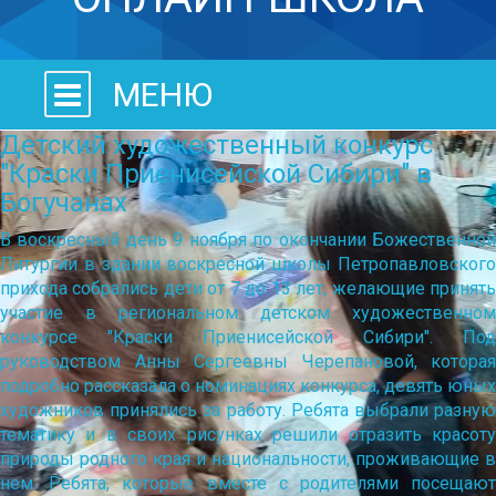
МЕНЮ
Детский художественный конкурс
"Краски Приенисейской Сибири" в
Богучанах
В воскресный день 9 ноября по окончании Божественной
Литургии в здании воскресной школы Петропавловского
прихода собрались дети от 7 до 13 лет, желающие принять
участие в региональном детском художественном
конкурсе "Краски Приенисейской Сибири". Под
руководством Анны Сергеевны Черепановой, которая
подробно рассказала о номинациях конкурса, девять юных
художников принялись за работу. Ребята выбрали разную
тематику и в своих рисунках решили отразить красоту
природы родного края и национальности, проживающие в
нем. Ребята, которые вместе с родителями посещают