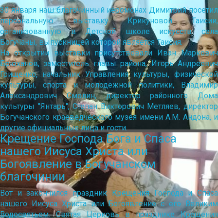
30 января наш благочинный иеромонах Димитрий посетил
персональную выставку Крикуновой Таисии,
организованную в Детской школе искусств села
Богучаны, выпускницей которой является Таисия.
На открытии выставки присутствовали Иван Маркович
Брюханов, заместитель главы района, Игорь Андреевич
Грищенко, начальник Управления культуры, физической
культуры, спорта и молодежной политики, Владимир
Александрович Смолин, директор районного Дома
культуры "Янтарь", Степан Викторович Метляев, директор
Богучанского краеведческого музея имени А.М. Андона, и
другие официальные лица и гости.
Крещение Господа Бога и Спаса
нашего Иисуса Христа или
Богоявление в Богучанском
благочинии
Вот и закончился праздник Крещения Господа и Спаса
нашего Иисуса Христа или Богоявление с его Великим
Водосвятьем. Святая Церковь в празднике Крещения