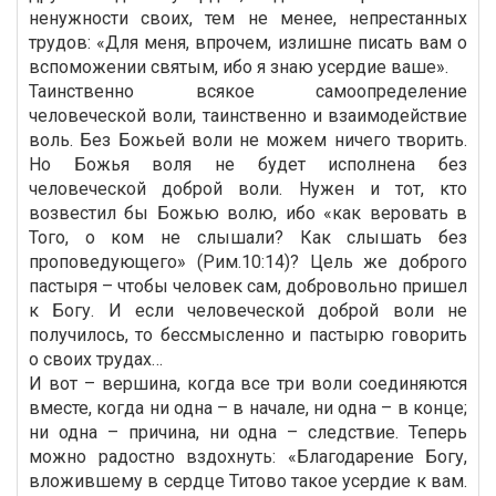
ненужности своих, тем не менее, непрестанных
трудов: «Для меня, впрочем, излишне писать вам о
вспоможении святым, ибо я знаю усердие ваше».
Таинственно всякое самоопределение
человеческой воли, таинственно и взаимодействие
воль. Без Божьей воли не можем ничего творить.
Но Божья воля не будет исполнена без
человеческой доброй воли. Нужен и тот, кто
возвестил бы Божью волю, ибо «как веровать в
Того, о ком не слышали? Как слышать без
проповедующего» (Рим.10:14)? Цель же доброго
пастыря – чтобы человек сам, добровольно пришел
к Богу. И если человеческой доброй воли не
получилось, то бессмысленно и пастырю говорить
о своих трудах…
И вот – вершина, когда все три воли соединяются
вместе, когда ни одна – в начале, ни одна – в конце;
ни одна – причина, ни одна – следствие. Теперь
можно радостно вздохнуть: «Благодарение Богу,
вложившему в сердце Титово такое усердие к вам.