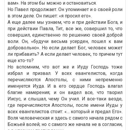
вам». На этом бы можно и остановиться.
Но Павел продолжает. Он упоминает и о своей роли
в этом деле. Он пишет: «я просил его».
А еще далее мы узнаем, что и при действии Бога, и
при действии Павла, Тит, все же, совершил то, что
совершил, единственно по решению своей доброй
воли. Он, «будучи весьма усерден, пошел к вам
добровольно». Но если делает Бог, человек может
ли прибавить? А если делает человек, то причем тут
еще кто-то?
Но вспомним, что вот же и Иуду Господь тоже
избрал и призвал. У всех евангелистов, когда
перечисляются Апостолы, с ними непременно
именуется Иуда. И в его сердце Господь влагал
благие намерения; и он видел все, что творил
Иисус, и слышал, чему Он учил. И все-таки везде,
где перечисляются Апостолы, после имени Иуды у
всех евангелистов стоит: «… который и предал Его».
Воля человеческая и здесь с самого начала рядом с
Божьей волей; но с самого же начала не в согласии,