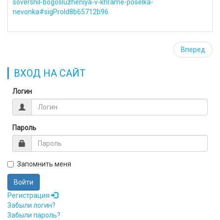
sovershil-bogosluzheniya-v-khrame-poselka-
nevonka#sigProId8b65712b96
Вперед
ВХОД НА САЙТ
Логин
Пароль
Запомнить меня
Войти
Регистрация
Забыли логин?
Забыли пароль?