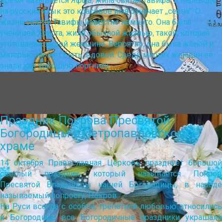
время называется Яффа, жила святая Тавифа. В переводе
на русский язык это красивое имя означает ,,серна". О
жизни святой Тавифы известно немного. Она была
ученицей Христа, жила обычной жизнью, такой, которая
уготована каждой женщине. Вероятно, она была женой и
матерью, может быть, вдовой. Среди многих женщин ее
знали как хорошую портниху.
Праздник Покрова Пресвятой
Богородицы в Петропавловском
храме
14 октября Православная Церковь празднует большой
светлый праздник, который называется Покров
Пресвятой Владычицы нашей Богородицы, в народе
называемый попросту, Покров.
На Руси всегда с особой, трепетной любовью относились
к Богородице: все Богородичные праздники украшали