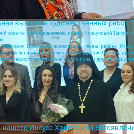
ьная выставка художественных работ 
ий посетил персональную выставку Крикуновой Таисии, о
ия.
 Маркович Брюханов, заместитель главы района, Игорь
одежной политики, Владимир Александрович Смолин, дирек
раеведческого музея имени А.М. Андона, и другие официал
а нашего Иисуса Христа или Богоявлен