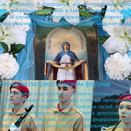
вью относились к Богородице: все Богородичные праз
рнее прихожанки, с любовию и благоговением отнеслись к
и это не случайно: цвета богослужений символизируют ду
ики. Например, белый – символизирует Господский праздн
районном патриотическом форуме
осуга молодежи села Богучаны состоялся районный патри
еской обстановке в нашей стране, о том как проходит сп
щи бойцам и их семьям. Среди почетных гостей были г
Димитрий, председатель районного Совета депутатов Оль
теранов Анатолий Руденко, представитель федерального ф
олесова, исполняющая обязанности начальника управлени