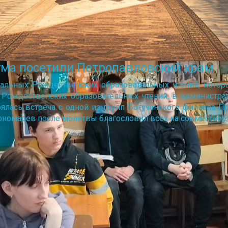
ума посетили Петропавловский храм
иальных Рождественских образовательных чтений, которы
Рождественских образовательных чтений, в администр
ялась встреча с одной из групп Богучанского филиала П
ономарев после молитвы благословил всех на совместное