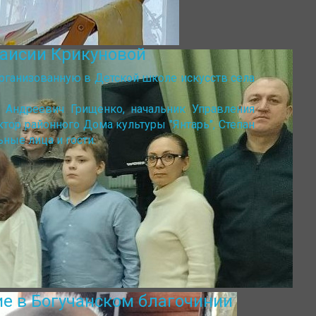
Таисии Крикуновой
рганизованную в Детской школе искусств села
 Андреевич Грищенко, начальник Управления
тор районного Дома культуры "Янтарь", Степан
ьные лица и гости.
ие в Богучанском благочинии