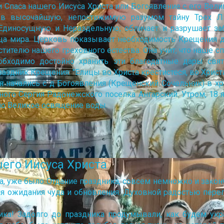
и Спаса нашего Иисуса Христа или Богоявление с его Вел
в высочайшую, непостижимую разумом тайну Трех Ли
Единосущную и Нераздельную; обличает и разрушает з
а мира. Церковь показывает необходимость Крещения д
тителю нашего греховного естества. Она учит, что наше 
обходимо достойно хранить эти благодатные дары свят
здник Крещения: "Елицы во Христа крестистеся, во Христа о
я начались с д Богоявления (Крещенский Сочельник) в х
ного Сергия Радонежского поселка Ангарский. Утром, 18 
но Великое освящение воды.
шего Иисуса Христа
а, уже было Отдание праздника, совсем немножко и законч
я ожидания чуда и обновления. Духовной радостью перепо
ка! Задолго до праздника продумывали, как будем ук