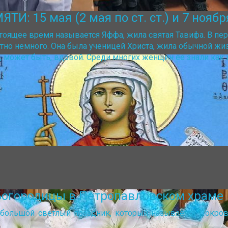
15 мая (2 мая по ст. ст.) и 7 ноября (
тоящее время называется Яффа, жила святая Тавифа. В пер
естно немного. Она была ученицей Христа, жила обычной жи
, может быть, вдовой. Среди многих женщин ее знали как
Богородицы в Петропавловском храме
 большой светлый праздник, который называется Покр