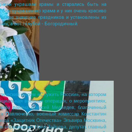
дники украшали храмы и старались быть на
 благоукрашению храма и у них очень красиво
ховное значение праздников и установлены из
ик, а вот голубой - Богородичный.
отический форум «Служить России», на котором
ециальная военная операция, о мероприятиях,
лава района Алексей Медведев, благочинный
га Павлюченко, военный комиссар Константин
онда «Защитник Отечества» Эльвира Москвина,
я образования Нина Зайцева, депутат, главный