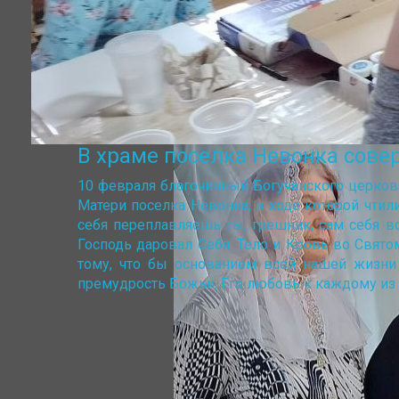
В храме поселка Невонка сове
10 февраля благочинный Богучанского церко
Матери поселка Невонка, в ходе которой чтил
себя переплавляешь ты, грешник, сам себя 
Господь даровал Себя: Тело и Кровь во Свят
тому, что бы основанием всей нашей жизни 
премудрость Божьи, Его любовь к каждому из 