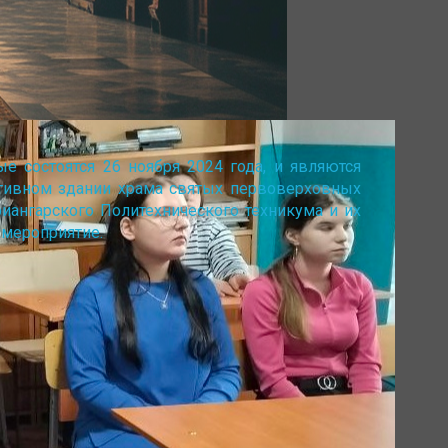
е состоятся 26 ноября 2024 года, и являются
ативном здании храма святых первоверховных
риангарского Политехнического техникума и их
 мероприятие.