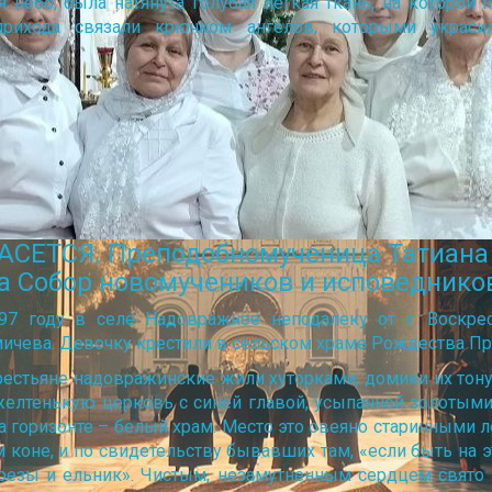
я небо, была натянута голубая легкая ткань, на которой
рихода связали крючком ангелов, которыми украсил
ЕТСЯ. Преподобномученица Татиана (
, на Собор новомучеников и исповедник
97 году в селе Надовражное неподалеку от г. Воскре
мичева. Девочку крестили в сельском храме Рождества П
 крестьяне надовражинские жили хуторками, домики их тон
 желтенькую церковь с синей главой, усыпанной золотыми 
а горизонте – белый храм. Место это овеяно старинными л
 коне, и по свидетельству бывавших там, «если быть на эт
березы и ельник». Чистым, незамутненным сердцем свято