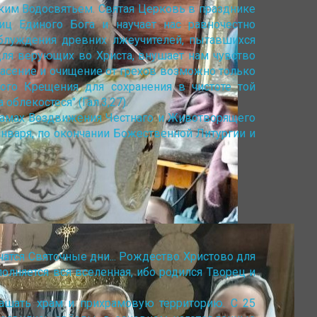
иким Водосвятьем. Святая Церковь в празднике
ц Единого Бога и научает нас равночестно
аблуждения древних лжеучителей, пытавшихся
ля верующих во Христа, внушает нам чувство
спасение и очищение от грехов возможно только
ого Крещения для сохранения в чистоте той
блекостеся" (Гал.3,27).
рамах Воздвижения Честнаго и Животворящего
января, по окончании Божественной Литургии и
атся Святочные дни... Рождество Христово для
лняется вся вселенная, ибо родился Творец и
рашать храм и прихрамовую территорию. С 25