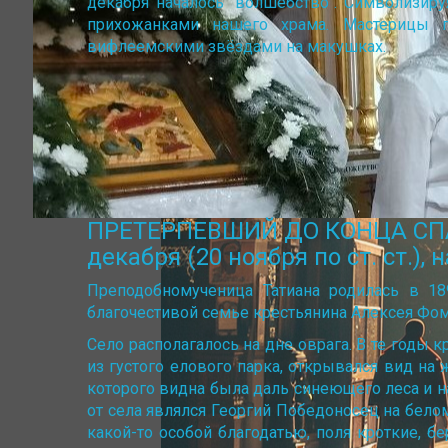
декабря началось "волшебство". Символизиру
прихожанками нашего храма. Мастерицы п
вифлеемскими звёздами на макушках.
ПРЕТЕРПЕВШИЙ ДО КОНЦА СПАС
декабря (20 ноября по ст. ст.)
Преподобномученица Татиана родилась в 18
благочестивой семье крестьянина Алексея Фо
Село располагалось на дне оврага. В те годы
из густого елового парка, открывался вид на
которого видна была даль синеющего леса и н
от села являлся Георгий Победоносец на белом
какой-то особой благодатью, поля кроткие, 