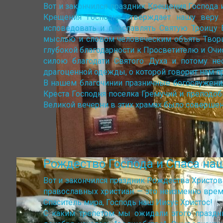
Вот и закончился праздник Крещения Господа 
Крещения Господня утверждает нашу веру 
исповедовать и прославлять Святую Троицу 
мыслью и словом человеческим объять Творц
глубокой благодарности к Просветителю и Очис
силою благодати Святого Духа и потому не
драгоценной одежды, о которой говорит нам пра
В нашем благочинии празничные богослужени
Креста Господня поселка Гремучий и преподоб
Великой вечерни в этих храмах было соверше
Рождество Господа и Спаса на
Вот и закончился праздник Рождества Христов
православных христиан — это неизменно врем
Спаситель мира, Господь наш Иисус Христос!
С каким трепетом мы ожидали этого праздни