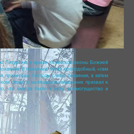
ую Литургию в храме Казанской иконы Божией
окаяния. В покаянии, писал преподобный, «сам
 принесены Господу слезы покаяния, а затем
рском слове к молящимся священник призвал к
о, что всегда было и есть: всемогущество и