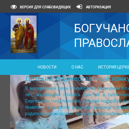
ВЕРСИЯ ДЛЯ СЛАБОВИДЯЩИХ
АВТОРИЗАЦИЯ
БОГУЧАН
ПРАВОСЛ
НОВОСТИ
О НАС
ИСТОРИЯ ЦЕРК
Детский художественный конку
В воскресный день 9 ноября по окончании Бо
лет, желающие принять участие в региона
Сергеевны Черепановой, которая подробно ра
тематику и в своих рисунках решили отрази
родителями посещают храм, решили запечатлет