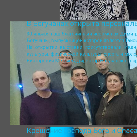
В Богучанах открыта персонал
30 января наш благочинный иеромонах Димитр
Богучаны, выпускницей которой является Таис
На открытии выставки присутствовали Иван
культуры, физической культуры, спорта и мол
Викторович Метляев, директор Богучанского к
Крещение Господа Бога и Спас