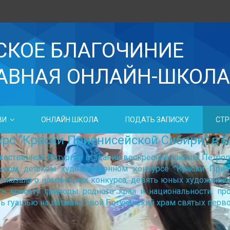
СКОЕ БЛАГОЧИНИЕ
АВНАЯ ОНЛАЙН-ШКОЛА
ВИ
ОНЛАЙН ШКОЛА
ПОДАТЬ ЗАПИСКУ
СТР
рс "Краски Приенисейской Сибири" в Б
жественной Литургии в здании воскресной школы Петропа
льном детском художественном конкурсе "Краски Прие
ссказала о номинациях конкурса, девять юных художников
ть красоту природы родного края и национальности, п
ь гуашью на ватмане свой Богучанский храм святых перв