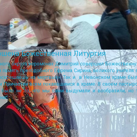
ршена Божественная Литургия
вного округа иеромонах Димитрий совершил Божественн
и память преподобного Ефрема Сирина, великого учителя п
воскрешаешь из мертвых». Так и в Невонском храме были
ом Причастии всем покаявшимся в храме. В своем пасты
было не то, что мы сами выдумали и вообразили, но т
нас.