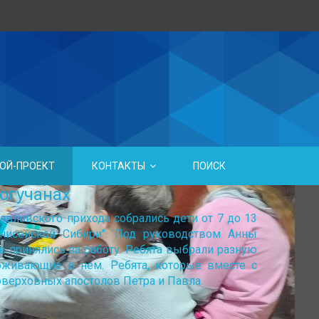
ОЙ-ПРОЕКТ
КОНТАКТЫ
ПОИСК
огучанах
вловского прихода собрались дети от 7 до 13
нисейской Сибири". Под руководством Анны
 принялись за работу. Ребята выбрали разную
роживающие в нем. Ребята, которые вместе с
оверховных апостолов Петра и Павла.