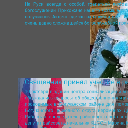
На Руси всегда с особой, трепетной любо
богослужении. Прихожане нашего храма, а ве
получилось. Акцент сделан на голубой цвет 
очень давно сложившейся богослужебной практ
Священник принял участие в 
10 октября в здании центра социализации и д
обсуждались вопросы об общественно-политич
проводимых в Богучанском районе для помо
Богучанского церковного округа иеромонах 
Рябоштан, председатель районного совета ве
депутат райсовета, начальник КЦСОН Марина К