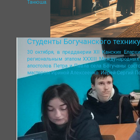
Танюша.
Студенты Богучанского техник
30 октября, в преддверии XII Канских Епарх
региональным этапом XXXIII Международных 
апостолов Петра и Павла села Богучаны состо
мастером Ириной Алексеенко. Иерей Сергий П