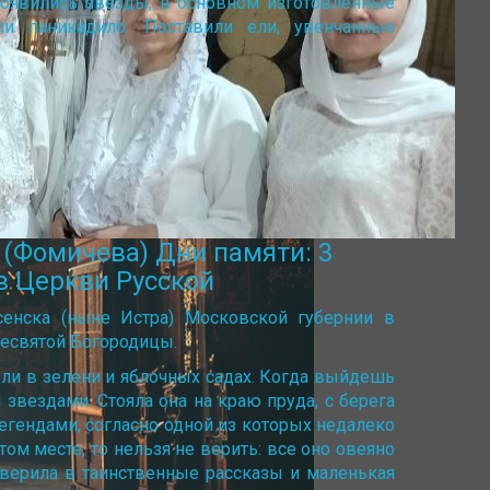
 появились звёзды, в основном изготовленные
и паникадило. Поставили ели, увенчанные
Фомичева) Дни памяти: 3
ов Церкви Русской
сенска (ныне Истра) Московской губернии в
ресвятой Богородицы.
ули в зелени и яблочных садах. Когда выйдешь
звездами. Стояла она на краю пруда, с берега
егендами, согласно одной из которых недалеко
ом месте, то нельзя не верить: все оно овеяно
 верила в таинственные рассказы и маленькая