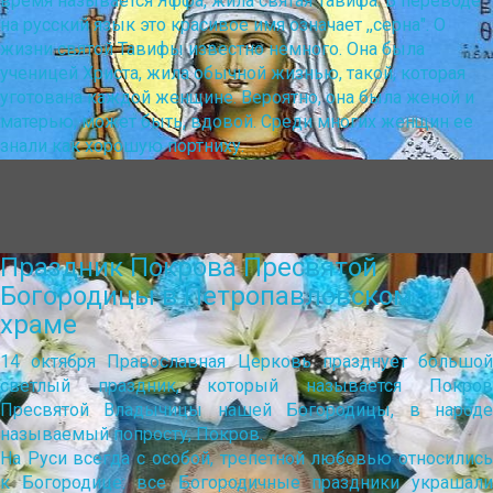
время называется Яффа, жила святая Тавифа. В переводе
на русский язык это красивое имя означает ,,серна". О
жизни святой Тавифы известно немного. Она была
ученицей Христа, жила обычной жизнью, такой, которая
уготована каждой женщине. Вероятно, она была женой и
матерью, может быть, вдовой. Среди многих женщин ее
знали как хорошую портниху.
Праздник Покрова Пресвятой
Богородицы в Петропавловском
храме
14 октября Православная Церковь празднует большой
светлый праздник, который называется Покров
Пресвятой Владычицы нашей Богородицы, в народе
называемый попросту, Покров.
На Руси всегда с особой, трепетной любовью относились
к Богородице: все Богородичные праздники украшали