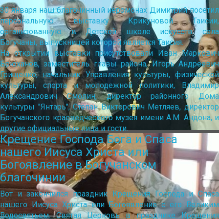
30 января наш благочинный иеромонах Димитрий посетил
персональную выставку Крикуновой Таисии,
организованную в Детской школе искусств села
Богучаны, выпускницей которой является Таисия.
На открытии выставки присутствовали Иван Маркович
Брюханов, заместитель главы района, Игорь Андреевич
Грищенко, начальник Управления культуры, физической
культуры, спорта и молодежной политики, Владимир
Александрович Смолин, директор районного Дома
культуры "Янтарь", Степан Викторович Метляев, директор
Богучанского краеведческого музея имени А.М. Андона, и
другие официальные лица и гости.
Крещение Господа Бога и Спаса
нашего Иисуса Христа или
Богоявление в Богучанском
благочинии
Вот и закончился праздник Крещения Господа и Спаса
нашего Иисуса Христа или Богоявление с его Великим
Водосвятьем. Святая Церковь в празднике Крещения