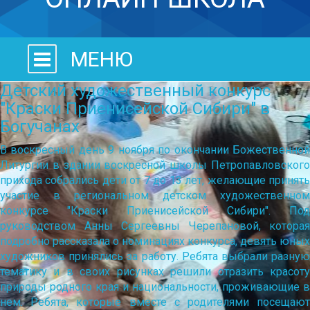
МЕНЮ
Детский художественный конкурс
"Краски Приенисейской Сибири" в
Богучанах
В воскресный день 9 ноября по окончании Божественной
Литургии в здании воскресной школы Петропавловского
прихода собрались дети от 7 до 13 лет, желающие принять
участие в региональном детском художественном
конкурсе "Краски Приенисейской Сибири". Под
руководством Анны Сергеевны Черепановой, которая
подробно рассказала о номинациях конкурса, девять юных
художников принялись за работу. Ребята выбрали разную
тематику и в своих рисунках решили отразить красоту
природы родного края и национальности, проживающие в
нем. Ребята, которые вместе с родителями посещают