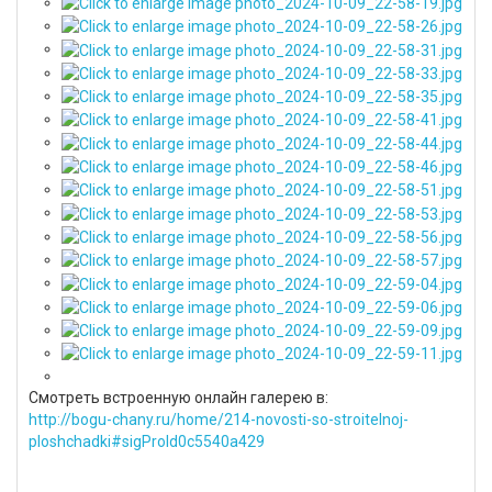
Смотреть встроенную онлайн галерею в:
http://bogu-chany.ru/home/214-novosti-so-stroitelnoj-
ploshchadki#sigProId0c5540a429