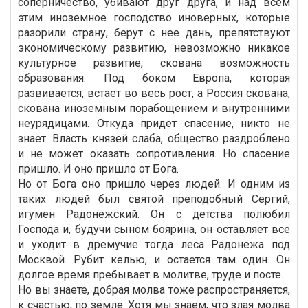
соперничество, убивают друг друга, и над всем
этим иноземное господство иноверных, которые
разорили страну, берут с нее дань, препятствуют
экономическому развитию, невозможно никакое
культурное развитие, скована возможность
образования. Под боком Европа, которая
развивается, встает во весь рост, а Россия скована,
скована иноземным порабощением и внутренними
неурядицами. Откуда придет спасение, никто не
знает. Власть князей слаба, общество раздроблено
и не может оказать сопротивления. Но спасение
пришло. И оно пришло от Бога.
Но от Бога оно пришло через людей. И одним из
таких людей был святой преподобный Сергий,
игумен Радонежский. Он с детства полюбил
Господа и, будучи сыном боярина, он оставляет все
и уходит в дремучие тогда леса Радонежа под
Москвой. Рубит келью, и остается там один. Он
долгое время пребывает в молитве, труде и посте.
Но вы знаете, добрая молва тоже распространяется,
к счастью, по земле. Хотя мы знаем, что злая молва