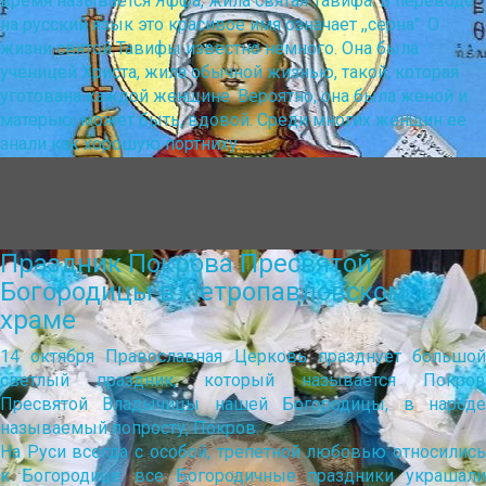
время называется Яффа, жила святая Тавифа. В переводе
на русский язык это красивое имя означает ,,серна". О
жизни святой Тавифы известно немного. Она была
ученицей Христа, жила обычной жизнью, такой, которая
уготована каждой женщине. Вероятно, она была женой и
матерью, может быть, вдовой. Среди многих женщин ее
знали как хорошую портниху.
Праздник Покрова Пресвятой
Богородицы в Петропавловском
храме
14 октября Православная Церковь празднует большой
светлый праздник, который называется Покров
Пресвятой Владычицы нашей Богородицы, в народе
называемый попросту, Покров.
На Руси всегда с особой, трепетной любовью относились
к Богородице: все Богородичные праздники украшали