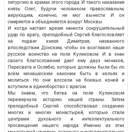
литургию в храмах этого города. И такого наказания
князь Олег, будучи человеком православным,
верующим, конечно, не мог вынести. И он
смиряется и объединяется вокруг Москвы.
И когда настает время нанести сокрушительный
удар по врагу, преподобный Сергий благословляет
на подвиг князя Димитрия, названного
впоследствии Донским, чтобы он возглавил наше
русское воинство на поле Куликовом. И в знак
своего благословения дает ему двух монахов,
Пересвета и Ослябю, которые должны были бы по
всем монашеским канонам быть в кельях и
молиться. Но они воссели на боевых коней и
вступили в единоборство с врагом.
Мы знаем, что битва на поле Куликовом
перевернула историю нашей страны. Затем
преподобный Сергий способствовал созданию
многих и многих монастырей, которые стали
центрами духовного и интеллектуального
просвещения нашего народа. Именно из этих
монастырей началось духовное и интеллектуальное