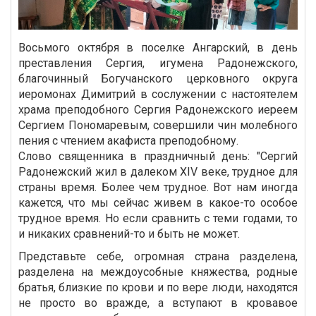
Восьмого октября в поселке Ангарский, в день
преставления Сергия, игумена Радонежского,
благочинный Богучанского церковного округа
иеромонах Димитрий в сослужении с настоятелем
храма преподобного Сергия Радонежского иереем
Сергием Пономаревым, совершили чин молебного
пения с чтением акафиста преподобному.
Слово священника в праздничный день: "Сергий
Радонежский жил в далеком XIV веке, трудное для
страны время. Более чем трудное. Вот нам иногда
кажется, что мы сейчас живем в какое-то особое
трудное время. Но если сравнить с теми годами, то
и никаких сравнений-то и быть не может.
Представьте себе, огромная страна разделена,
разделена на междоусобные княжества, родные
братья, близкие по крови и по вере люди, находятся
не просто во вражде, а вступают в кровавое