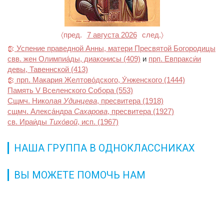
〈пред.
7 августа 2026
след.〉
Успение праведной Анны, матери Пресвятой Богородицы
свв. жен Олимпиа́ды, диаконисы
(409)
и
прп. Евпракси́и
девы, Тавеннской
(413)
прп. Макария Желтово́дского, У́нженского
(1444)
Память V Вселенского Собора
(553)
Сщмч. Николая
Удинцева
, пресвитера
(1918)
сщмч. Алекса́ндра
Сахарова
, пресвитера
(1927)
св. Ираи́ды
Тихо́вой
, исп.
(1967)
НАША ГРУППА В ОДНОКЛАССНИКАХ
ВЫ МОЖЕТЕ ПОМОЧЬ НАМ