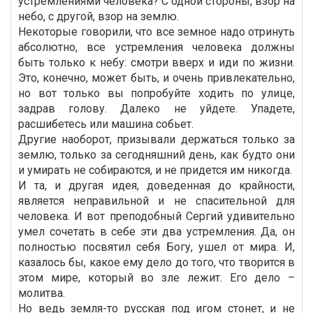
устремлениями человека? С одной стороны, взор на
небо, с другой, взор на землю.
Некоторые говорили, что все земное надо отринуть
абсолютно, все устремления человека должны
быть только к небу: смотри вверх и иди по жизни.
Это, конечно, может быть, и очень привлекательно,
но вот только вы попробуйте ходить по улице,
задрав голову. Далеко не уйдете. Упадете,
расшибетесь или машина собьет.
Другие наоборот, призывали держаться только за
землю, только за сегодняшний день, как будто они
и умирать не собираются, и не придется им никогда.
И та, и другая идея, доведенная до крайности,
является неправильной и не спасительной для
человека. И вот преподобный Сергий удивительно
умел сочетать в себе эти два устремления. Да, он
полностью посвятил себя Богу, ушел от мира. И,
казалось бы, какое ему дело до того, что творится в
этом мире, который во зле лежит. Его дело –
молитва.
Но ведь земля-то русская под игом стонет, и не