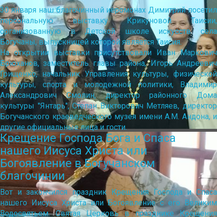
30 января наш благочинный иеромонах Димитрий посетил
персональную выставку Крикуновой Таисии,
организованную в Детской школе искусств села
Богучаны, выпускницей которой является Таисия.
На открытии выставки присутствовали Иван Маркович
Брюханов, заместитель главы района, Игорь Андреевич
Грищенко, начальник Управления культуры, физической
культуры, спорта и молодежной политики, Владимир
Александрович Смолин, директор районного Дома
культуры "Янтарь", Степан Викторович Метляев, директор
Богучанского краеведческого музея имени А.М. Андона, и
другие официальные лица и гости.
Крещение Господа Бога и Спаса
нашего Иисуса Христа или
Богоявление в Богучанском
благочинии
Вот и закончился праздник Крещения Господа и Спаса
нашего Иисуса Христа или Богоявление с его Великим
Водосвятьем. Святая Церковь в празднике Крещения