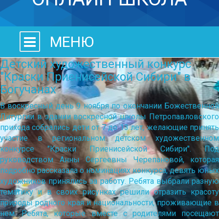
МЕНЮ
Детский художественный конкурс
"Краски Приенисейской Сибири" в
Богучанах
В воскресный день 9 ноября по окончании Божественной
Литургии в здании воскресной школы Петропавловского
прихода собрались дети от 7 до 13 лет, желающие принять
участие в региональном детском художественном
конкурсе "Краски Приенисейской Сибири". Под
руководством Анны Сергеевны Черепановой, которая
подробно рассказала о номинациях конкурса, девять юных
художников принялись за работу. Ребята выбрали разную
тематику и в своих рисунках решили отразить красоту
природы родного края и национальности, проживающие в
нем. Ребята, которые вместе с родителями посещают