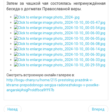
Затем за чашкой чая состоялась непринуждённая
беседа о догматах Православной веры.
Смотреть встроенную онлайн галерею в:
http://bogu-chany.ru/home/215-prestolnyj-prazdnik-v-
khrame-prepodobnogo-sergiya-radonezhskogo-v-poselke-
angarskij#sigProIdfbca9ff97b
Назад
Вперед