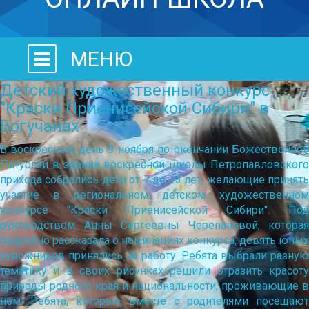
МЕНЮ
Детский художественный конкурс
"Краски Приенисейской Сибири" в
Богучанах
В воскресный день 9 ноября по окончании Божественной
Литургии в здании воскресной школы Петропавловского
прихода собрались дети от 7 до 13 лет, желающие принять
участие в региональном детском художественном
конкурсе "Краски Приенисейской Сибири". Под
руководством Анны Сергеевны Черепановой, которая
подробно рассказала о номинациях конкурса, девять юных
художников принялись за работу. Ребята выбрали разную
тематику и в своих рисунках решили отразить красоту
природы родного края и национальности, проживающие в
нем. Ребята, которые вместе с родителями посещают