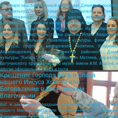
30 января наш благочинный иеромонах Димитрий посетил
персональную выставку Крикуновой Таисии,
организованную в Детской школе искусств села
Богучаны, выпускницей которой является Таисия.
На открытии выставки присутствовали Иван Маркович
Брюханов, заместитель главы района, Игорь Андреевич
Грищенко, начальник Управления культуры, физической
культуры, спорта и молодежной политики, Владимир
Александрович Смолин, директор районного Дома
культуры "Янтарь", Степан Викторович Метляев, директор
Богучанского краеведческого музея имени А.М. Андона, и
другие официальные лица и гости.
Крещение Господа Бога и Спаса
нашего Иисуса Христа или
Богоявление в Богучанском
благочинии
Вот и закончился праздник Крещения Господа и Спаса
нашего Иисуса Христа или Богоявление с его Великим
Водосвятьем. Святая Церковь в празднике Крещения