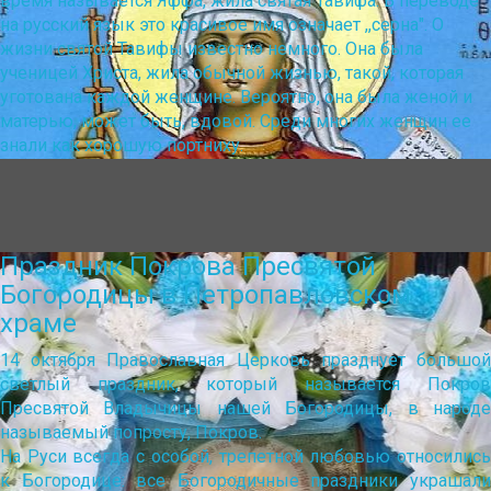
время называется Яффа, жила святая Тавифа. В переводе
на русский язык это красивое имя означает ,,серна". О
жизни святой Тавифы известно немного. Она была
ученицей Христа, жила обычной жизнью, такой, которая
уготована каждой женщине. Вероятно, она была женой и
матерью, может быть, вдовой. Среди многих женщин ее
знали как хорошую портниху.
Праздник Покрова Пресвятой
Богородицы в Петропавловском
храме
14 октября Православная Церковь празднует большой
светлый праздник, который называется Покров
Пресвятой Владычицы нашей Богородицы, в народе
называемый попросту, Покров.
На Руси всегда с особой, трепетной любовью относились
к Богородице: все Богородичные праздники украшали